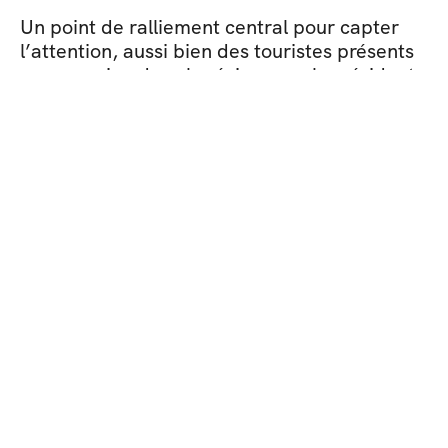
Un point de ralliement central pour capter 
l’attention, aussi bien des touristes présents 
une semaine dans la région, que les résidents 
même du territoire, tous enclins à vivre de 
nouvelles aventures.
Un point de différence majeur de l’offre, en 
porte d’entrée afin de valoriser ensuite les 
autres facettes expérientielles du lieu (nuit en 
bivouacs ou en lodges, à proximité 
immédiate des espèces, immersion dans le 
rôle de soigneurs…).
Captiver ainsi par l’offre singulière du parc 
animalier, avec l’objectif lors de la visite, de 
venir partager les convictions et valeurs 
profondes qui animent l’ensemble de l’équipe 
: œuvrer avant tout pour la protection et le 