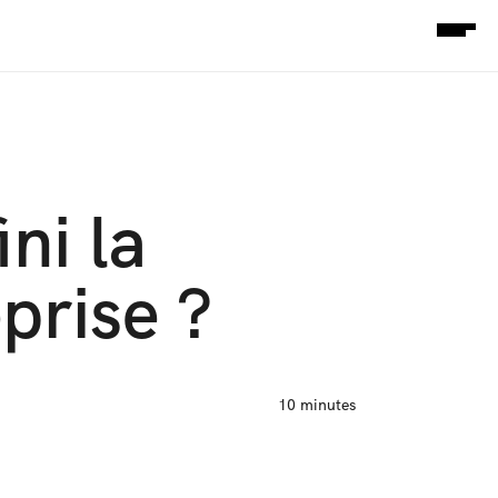
i la 
prise ?
10 minutes