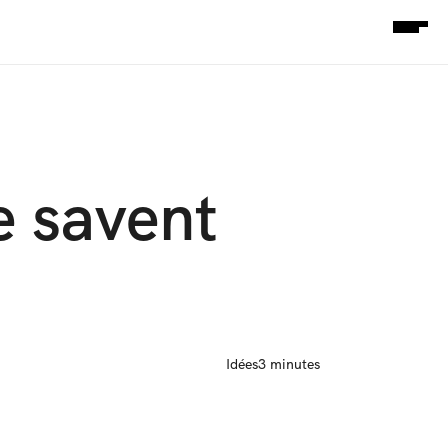
 savent 
Idées
3 minutes